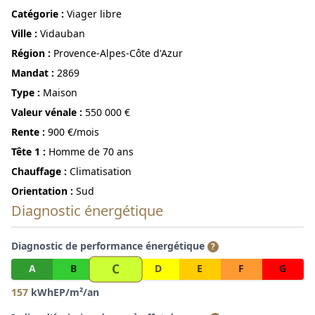
Catégorie :
Viager libre
ville :
Vidauban
région :
Provence-Alpes-Côte d'Azur
Mandat :
2869
Type :
Maison
Valeur vénale :
550 000 €
Rente :
900 €/mois
Tête 1 :
Homme de 70 ans
Chauffage :
Climatisation
Orientation :
Sud
Diagnostic énergétique
Diagnostic de performance énergétique
?
C
A
B
D
E
F
G
157
kWhEP/m²/an