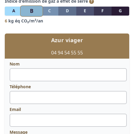
Indice d'émission de gaz à effet de serre
?
B
A
C
D
E
F
G
6
kg éq CO₂/m²/an
Azur viager
04 94 54 55 55
Nom
Téléphone
Email
Message