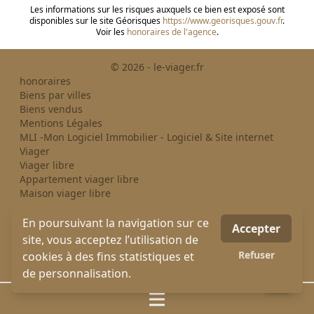
Les informations sur les risques auxquels ce bien est exposé sont
disponibles sur le site Géorisques
https://www.georisques.gouv.fr
.
Voir les
honoraires de l'agence
.
© 2026 - le-viager.fr
honoraires
Biens par villes
Biens vendus
Mentions Légales
MLI -Mon Logiciel Immobilier - Logiciel & Site internet
Viager
Viager libre
Appartement viager libre
Maison viager libre
Divers viager libre
Viager occupé
En poursuivant la navigation sur ce
Accepter
Appartement viager occupé
site, vous acceptez l’utilisation de
Maison viager occupé
Refuser
cookies à des fins statistiques et
Divers viager occupé
de personnalisation.