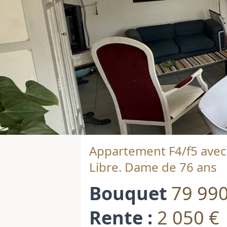
Appartement F4/f5 avec 
Libre. Dame de 76 ans
Bouquet
79 990
Rente :
2 050 €