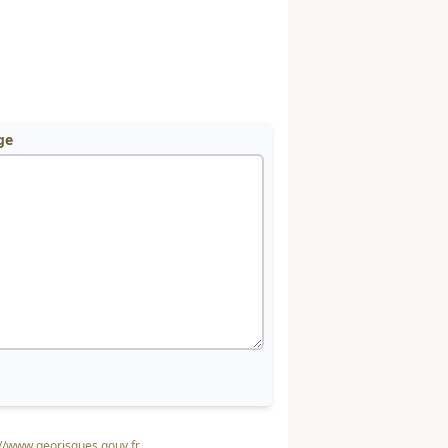
ge
://www.georisques.gouv.fr
.