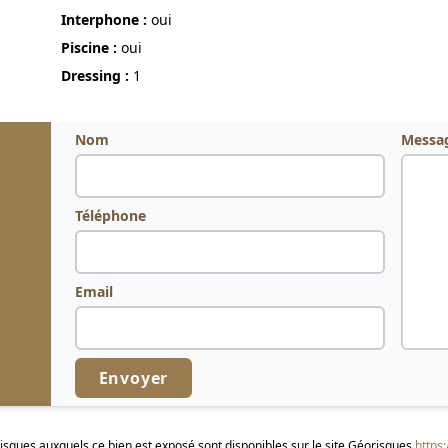
Interphone :
oui
Piscine :
oui
Dressing :
1
Nom
Messa
Téléphone
Email
Envoyer
risques auxquels ce bien est exposé sont disponibles sur le site Géorisques
https