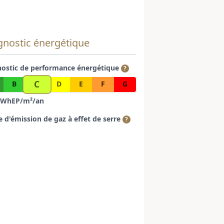
gnostic énergétique
nostic de performance énergétique
?
C
B
D
E
F
G
WhEP/m²/an
e d'émission de gaz à effet de serre
?