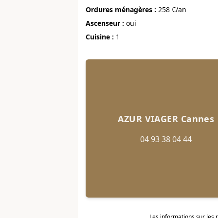
Ordures ménagères :
258 €/an
Ascenseur :
oui
Cuisine :
1
AZUR VIAGER Cannes
04 93 38 04 44
Les informations sur les 