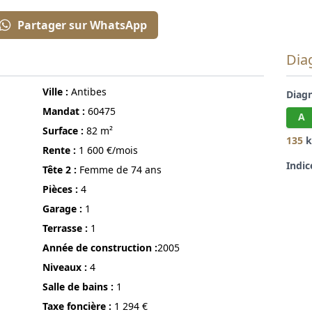
Partager sur WhatsApp
Dia
ville :
Antibes
Diag
Mandat :
60475
A
surface :
82 m²
135
k
Rente :
1 600 €/mois
Indic
Tête 2 :
Femme de 74 ans
pièces :
4
Garage :
1
terrasse :
1
année de construction :
2005
niveaux :
4
Salle de bains :
1
Taxe foncière :
1 294 €