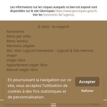
Les informations sur les risques auxquels ce bien est exposé sont
disponibles sur le site Géorisques
https://www.georisques.gouv.fr
.
Voir les
honoraires de l'agence
.
© 2026 - le-viager.fr
honoraires
Biens par villes
Biens vendus
Mentions Légales
MLI -Mon Logiciel Immobilier - Logiciel & Site internet
Viager
Viager libre
Appartement viager libre
Maison viager libre
Divers viager libre
Viager occupé
En poursuivant la navigation sur ce
Accepter
Appartement viager occupé
site, vous acceptez l’utilisation de
Maison viager occupé
Refuser
cookies à des fins statistiques et
Divers viager occupé
de personnalisation.